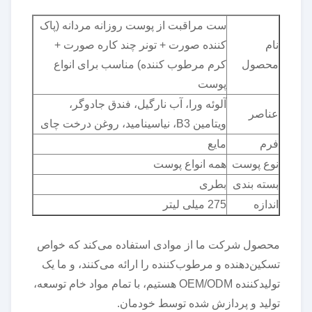
ست مراقبت از پوست روزانه مردانه (پاک
نام
کننده صورت + تونر چند کاره صورت +
محصول
کرم مرطوب کننده) مناسب برای انواع
پوست
آلوئه ورا، آب نارگیل، فندق جادوگر،
عناصر
ویتامین B3، نیاسینامید، روغن درخت چای
فرم
مایع
نوع پوست
همه انواع پوست
بسته بندی
بطری
اندازه
275 میلی لیتر
محصول شرکت ما از موادی استفاده می‌کند که خواص
تسکین‌دهنده و مرطوب‌کننده را ارائه می‌کنند، و ما یک
تولیدکننده OEM/ODM هستیم، با تمام مواد خام توسعه،
تولید و پردازش شده توسط خودمان.