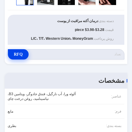
دسته بندی:
درمان آکنه مراقبت از پوست
قیمت:
$3.28-$3.98 piece
روش پرداخت:
L/C، T/T، Western Union، MoneyGram
RFQ
مشخصات
آلوئه ورا، آب نارگیل، فندق جادوگر، ویتامین B3،
عناصر:
نیاسینامید، روغن درخت چای
فرم:
مایع
بسته بندی:
بطری